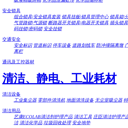
吸液棉吸附棉
化学品泄漏处理
化学品储存柜
安全锁具
组合锁具|安全锁具套装
锁具挂板|锁具管理中心
锁具箱|
气管路锁|气源锁
断路器开关锁具|电器开关锁具
插头锁具
码挂锁|密码锁
安全挂锁
交通安全
安全标识
管道标识
停车设备
道路划线车
防冲撞隔离墩
离栏
通讯及工控器材
清洁、静电、工业耗材
清洁设备
工业集尘器
零部件清洗机
地面清洗设备
无尘室吸尘器
特
清洁用品
艺康ECOLAB清洁剂护理产品
清洁工具
庄臣清洁护理产
洁
清洁化学品
垃圾回收处理
安全地垫