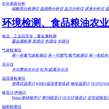
生化免疫分析
核酸蛋白检测仪
血细胞分析仪
血沉分析仪
尿液分析仪
血
环境检测、食品粮油农业
食品，工业品安全，重金属检测
重金属检测
质谱仪
色谱仪
光谱仪
气体检测仪
单一有毒气体检测仪
单一可燃气/氧气检测仪
单一有机有
水分仪
卡尔费休水分仪
红外/卤素水分仪
温湿度检测仪
便携式温度计
KIMO温湿度变送器
袖珍温度计
TESTO/V
噪音计/声级计
Taina/泰纳噪声计
希玛噪音计
QUEST噪音计
吉安诺噪音
辐射检测仪