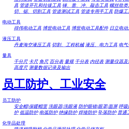
具
管道开孔和拉拔工具
锤、凿、冲、敲击工具
螺丝批类
切、锯、切割工具
管道测试工具
管道专用手工具
防爆工
电动工具
得伟电动工具
博世电动工具
博世电动工具配件
日立电动
液压工具
丹麦海空液压工具
切割、工程机械
液压、电力工具
电气
量具
千分尺
卡尺
角尺
百分表
量规
千分表
内径表
测量仪器及
高度尺
测量数据记录及输出
员工防护、工业安全
员工防护
安全帽|保暖帽里
洗眼器|洗眼液
防护眼镜|眼罩|面屏
呼吸
护
低温防护
电弧防护
绝缘防护
焊接防护
坠落防护
普通
化学品处理