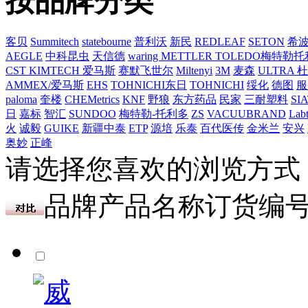
按品牌分类
客贝
Summitech
statebourne
普利沃
新民
REDLEAF
SETON
希
AEGLE
中科昆虫
天信德
waring
METTLER TOLEDO梅特勒
CST
KIMTECH
爱马斯
赛默飞世尔
Miltenyi
3M
麦森
ULTRA
AMMEX/爱马斯
EHS
TOHNICHI东日
TOHNICHI
绥化
德图
服
paloma
奎楼
CHEMetrics
KNF
野狼
东方药品
民家
三耐塑料
SI
日
嘉标
智汇
SUNDOO
梅特勒-托利多
ZS
VACUUBRAND
Lab
火
诚毅
GUIKE
新疆中泰
ETP
源培
乐泰
百代医传
金米兰
安兴
奥妙
正峰
请选择您喜欢的浏览方式
品牌
产品名称
订货编