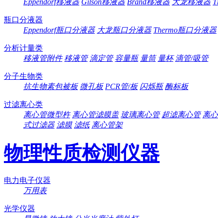
Eppendorf移液器
Gilson移液器
Brand移液器
大龙移液器
T
瓶口分液器
Eppendorf瓶口分液器
大龙瓶口分液器
Thermo瓶口分液器
分析计量类
移液管附件
移液管
滴定管
容量瓶
量筒
量杯
滴管/吸管
分子生物类
抗生物素包被板
微孔板
PCR管/板
闪烁瓶
酶标板
过滤离心类
离心管微型杵
离心管滤膜盖
玻璃离心管
超滤离心管
离心
式过滤器
滤膜
滤纸
离心管架
物理性质检测仪器
电力电子仪器
万用表
光学仪器