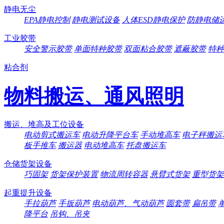
静电无尘
EPA静电控制
静电测试设备
人体ESD静电保护
防静电储
工业胶带
安全警示胶带
单面特种胶带
双面粘合胶带
遮蔽胶带
特种
粘合剂
物料搬运、通风照明
搬运、堆高及工位设备
电动剪式搬运车
电动升降平台车
手动堆高车
电子秤搬运
板手推车
搬运器
电动堆高车
托盘搬运车
仓储货架设备
巧固架
货架保护装置
物流周转容器
悬臂式货架
重型货架
起重提升设备
手拉葫芦
手扳葫芦
电动葫芦、气动葫芦
圆套带
扁吊带
降平台
吊钩、吊夹