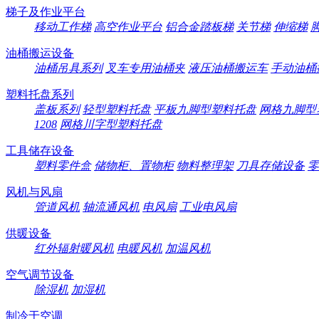
梯子及作业平台
移动工作梯
高空作业平台
铝合金踏板梯
关节梯
伸缩梯
油桶搬运设备
油桶吊具系列
叉车专用油桶夹
液压油桶搬运车
手动油桶
塑料托盘系列
盖板系列
轻型塑料托盘
平板九脚型塑料托盘
网格九脚型
1208
网格川字型塑料托盘
工具储存设备
塑料零件盒
储物柜、置物柜
物料整理架
刀具存储设备
零
风机与风扇
管道风机
轴流通风机
电风扇
工业电风扇
供暖设备
红外辐射暖风机
电暖风机
加温风机
空气调节设备
除湿机
加湿机
制冷于空调