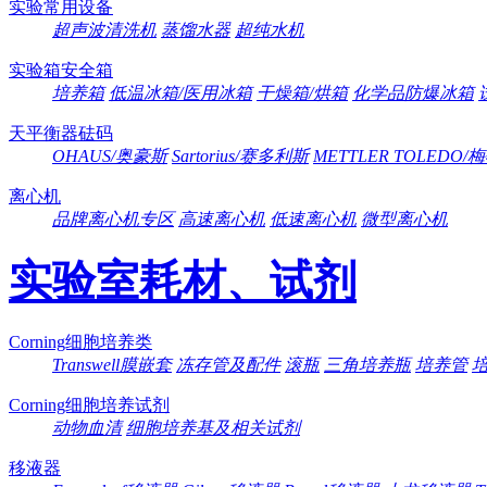
实验常用设备
超声波清洗机
蒸馏水器
超纯水机
实验箱安全箱
培养箱
低温冰箱/医用冰箱
干燥箱/烘箱
化学品防爆冰箱
天平衡器砝码
OHAUS/奥豪斯
Sartorius/赛多利斯
METTLER TOLEDO
离心机
品牌离心机专区
高速离心机
低速离心机
微型离心机
实验室耗材、试剂
Corning细胞培养类
Transwell膜嵌套
冻存管及配件
滚瓶
三角培养瓶
培养管
Corning细胞培养试剂
动物血清
细胞培养基及相关试剂
移液器