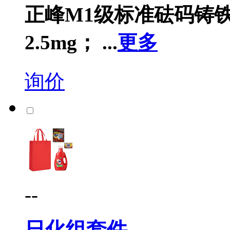
正峰M1级标准砝码铸铁
2.5mg； ...
更多
询价
--
日化组套件