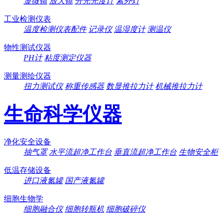
显微镜
放大镜
分光光度计
紫外灯
工业检测仪表
温度检测仪表配件
记录仪
温湿度计
测温仪
物性测试仪器
PH计
粘度测定仪器
测量测绘仪器
扭力测试仪
称重传感器
数显推拉力计
机械推拉力计
生命科学仪器
净化安全设备
抽气罩
水平流超净工作台
垂直流超净工作台
生物安全柜
低温存储设备
进口液氮罐
国产液氮罐
细胞生物学
细胞融合仪
细胞转瓶机
细胞破碎仪