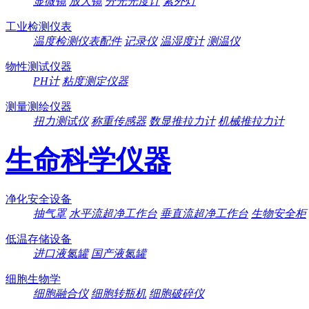
显微镜
放大镜
分光光度计
紫外灯
工业检测仪表
温度检测仪表配件
记录仪
温湿度计
测温仪
物性测试仪器
PH计
粘度测定仪器
测量测绘仪器
扭力测试仪
称重传感器
数显推拉力计
机械推拉力计
生命科学仪器
净化安全设备
抽气罩
水平流超净工作台
垂直流超净工作台
生物安全柜
低温存储设备
进口液氮罐
国产液氮罐
细胞生物学
细胞融合仪
细胞转瓶机
细胞破碎仪