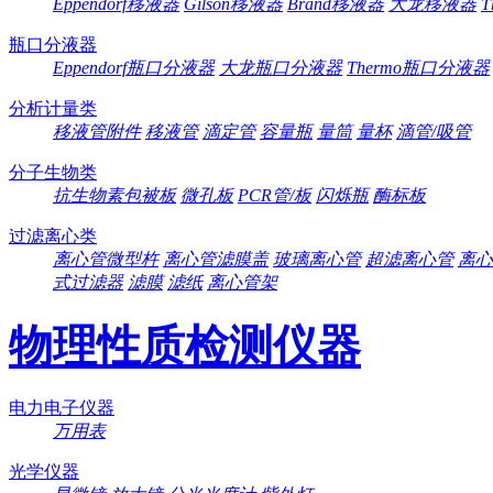
Eppendorf移液器
Gilson移液器
Brand移液器
大龙移液器
T
瓶口分液器
Eppendorf瓶口分液器
大龙瓶口分液器
Thermo瓶口分液器
分析计量类
移液管附件
移液管
滴定管
容量瓶
量筒
量杯
滴管/吸管
分子生物类
抗生物素包被板
微孔板
PCR管/板
闪烁瓶
酶标板
过滤离心类
离心管微型杵
离心管滤膜盖
玻璃离心管
超滤离心管
离心
式过滤器
滤膜
滤纸
离心管架
物理性质检测仪器
电力电子仪器
万用表
光学仪器