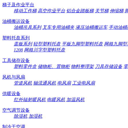
梯子及作业平台
移动工作梯
高空作业平台
铝合金踏板梯
关节梯
伸缩梯
油桶搬运设备
油桶吊具系列
叉车专用油桶夹
液压油桶搬运车
手动油桶
塑料托盘系列
盖板系列
轻型塑料托盘
平板九脚型塑料托盘
网格九脚型
1208
网格川字型塑料托盘
工具储存设备
塑料零件盒
储物柜、置物柜
物料整理架
刀具存储设备
零
风机与风扇
管道风机
轴流通风机
电风扇
工业电风扇
供暖设备
红外辐射暖风机
电暖风机
加温风机
空气调节设备
除湿机
加湿机
制冷于空调