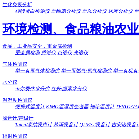
生化免疫分析
核酸蛋白检测仪
血细胞分析仪
血沉分析仪
尿液分析仪
血
环境检测、食品粮油农业
食品，工业品安全，重金属检测
重金属检测
质谱仪
色谱仪
光谱仪
气体检测仪
单一有毒气体检测仪
单一可燃气/氧气检测仪
单一有机有
水分仪
卡尔费休水分仪
红外/卤素水分仪
温湿度检测仪
便携式温度计
KIMO温湿度变送器
袖珍温度计
TESTO/V
噪音计/声级计
Taina/泰纳噪声计
希玛噪音计
QUEST噪音计
吉安诺噪音
辐射检测仪