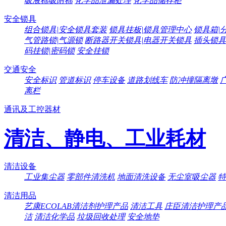
吸液棉吸附棉
化学品泄漏处理
化学品储存柜
安全锁具
组合锁具|安全锁具套装
锁具挂板|锁具管理中心
锁具箱|
气管路锁|气源锁
断路器开关锁具|电器开关锁具
插头锁具
码挂锁|密码锁
安全挂锁
交通安全
安全标识
管道标识
停车设备
道路划线车
防冲撞隔离墩
离栏
通讯及工控器材
清洁、静电、工业耗材
清洁设备
工业集尘器
零部件清洗机
地面清洗设备
无尘室吸尘器
特
清洁用品
艺康ECOLAB清洁剂护理产品
清洁工具
庄臣清洁护理产
洁
清洁化学品
垃圾回收处理
安全地垫