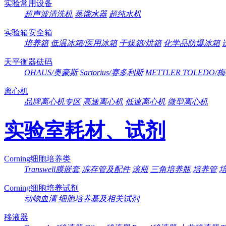
实验常用设备
超声波清洗机
蒸馏水器
超纯水机
实验箱安全箱
培养箱
低温冰箱/医用冰箱
干燥箱/烘箱
化学品防爆冰箱
天平衡器砝码
OHAUS/奥豪斯
Sartorius/赛多利斯
METTLER TOLEDO
离心机
品牌离心机专区
高速离心机
低速离心机
微型离心机
实验室耗材、试剂
Corning细胞培养类
Transwell膜嵌套
冻存管及配件
滚瓶
三角培养瓶
培养管
Corning细胞培养试剂
动物血清
细胞培养基及相关试剂
移液器