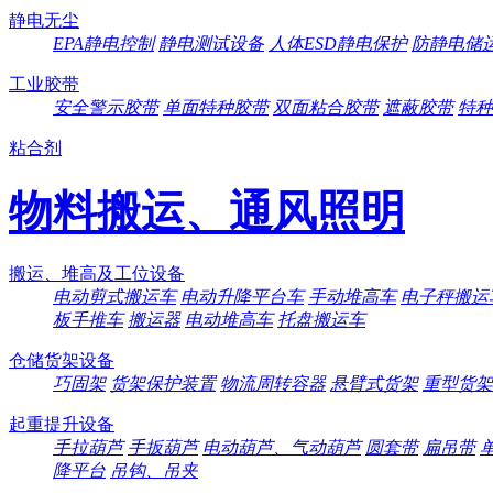
静电无尘
EPA静电控制
静电测试设备
人体ESD静电保护
防静电储
工业胶带
安全警示胶带
单面特种胶带
双面粘合胶带
遮蔽胶带
特种
粘合剂
物料搬运、通风照明
搬运、堆高及工位设备
电动剪式搬运车
电动升降平台车
手动堆高车
电子秤搬运
板手推车
搬运器
电动堆高车
托盘搬运车
仓储货架设备
巧固架
货架保护装置
物流周转容器
悬臂式货架
重型货架
起重提升设备
手拉葫芦
手扳葫芦
电动葫芦、气动葫芦
圆套带
扁吊带
降平台
吊钩、吊夹