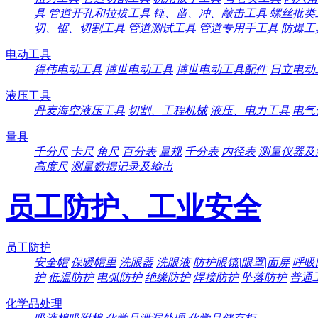
具
管道开孔和拉拔工具
锤、凿、冲、敲击工具
螺丝批类
切、锯、切割工具
管道测试工具
管道专用手工具
防爆工
电动工具
得伟电动工具
博世电动工具
博世电动工具配件
日立电动
液压工具
丹麦海空液压工具
切割、工程机械
液压、电力工具
电气
量具
千分尺
卡尺
角尺
百分表
量规
千分表
内径表
测量仪器及
高度尺
测量数据记录及输出
员工防护、工业安全
员工防护
安全帽|保暖帽里
洗眼器|洗眼液
防护眼镜|眼罩|面屏
呼吸
护
低温防护
电弧防护
绝缘防护
焊接防护
坠落防护
普通
化学品处理